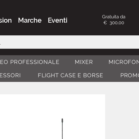
Gratuita da
sion
Marche
Eventi
€ 300,00
DEO PROFESSIONALE
MIXER
MICROFON
CESSORI
FLIGHT CASE E BORSE
PROM