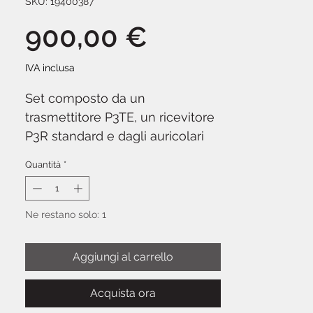
SKU: 19400387
Prezzo
900,00 €
IVA inclusa
Set composto da un
trasmettitore P3TE, un ricevitore
P3R standard e dagli auricolari
SE112. Fornito con kit di
Quantità
*
montaggio rack singolo/doppio,
antenna 1/4 d'onda e
alimentatore esterno. Gamma di
Ne restano solo: 1
frequenza wireless L19: dai 630
ai 654 MHz.
Aggiungi al carrello
Acquista ora