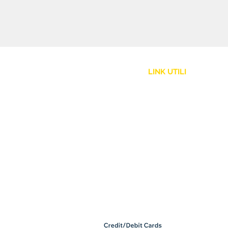
LINK UTILI
Assistenza Clienti
Politica Spedizione
Resi e Rimborsi