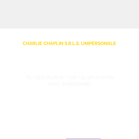
CHARLIE CHAPLIN S.R.L.S. UNIPERSONALE
sede legale: Via F. Grimaldi, 7 - 97016 Pozzallo (RG) Italia
Store: Via Pietro Nenni, 5
- 97016 Pozzallo (RG) Italia
-
info@charliechaplinstore.com
Tel.:
0932.76.58.07
- Cell:
+39 370.12.81.661
P.IVA: 01688830882
©2024 Charlie Chaplin - Realizzato da IMMAGINA ADV