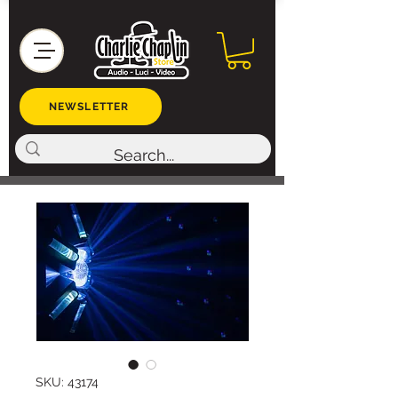
NEWSLETTER
SKU: 43174