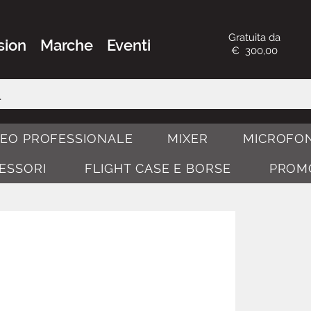
Gratuita da
sion
Marche
Eventi
€ 300,00
DEO PROFESSIONALE
MIXER
MICROFON
CESSORI
FLIGHT CASE E BORSE
PROM