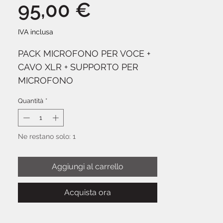
Prezzo
95,00 €
IVA inclusa
PACK MICROFONO PER VOCE +
CAVO XLR + SUPPORTO PER
MICROFONO
Quantità
*
Microfono Cardioide dinamico
progettato per voce e parlato.
Produce un suono solido che si
Ne restano solo: 1
proietta bene e taglia gli elevati
volumi sul palco. Destinato ad
Aggiungi al carrello
applicazioni come home
recording, studi semi-pro ed
Acquista ora
applicazioni audio dal vivo. Il
modello di pick-up a frequenza