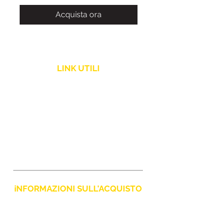
Acquista ora
LINK UTILI
Politica Spedizione
Assistenza Clienti
Resi e Rimborsi
iNFORMAZIONI SULL'ACQUISTO
Policy Privacy