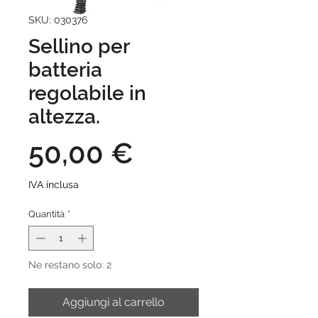
SKU: 030376
Sellino per
batteria
regolabile in
altezza.
Prezzo
50,00 €
IVA inclusa
Quantità
*
Ne restano solo: 2
Aggiungi al carrello