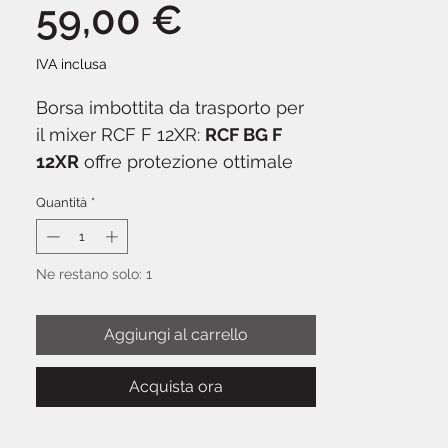
Prezzo
59,00 €
IVA inclusa
Borsa imbottita da trasporto per
il mixer RCF F 12XR:
RCF BG F
12XR
offre protezione ottimale
durante il trasporto grazie
Quantità
*
all'imbottitura interna e alla
costruzione in tessuto resistente.
Dotata di maniglie, tracolla a
Ne restano solo: 1
spalla e tasca frontale con
compartimento per tablet o altri
Aggiungi al carrello
accessori.
Acquista ora