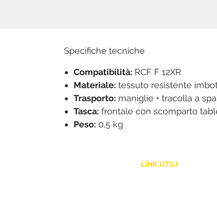
Specifiche tecniche
Compatibilità:
RCF F 12XR
Materiale:
tessuto resistente imbot
Trasporto:
maniglie + tracolla a spa
Tasca:
frontale con scomparto tabl
Peso:
0,5 kg
LINK UTILI
Assistenza Clienti
Politica Spedizione
Resi e Rimborsi