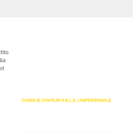
tito
lla
et
CHARLIE CHAPLIN S.R.L.S. UNIPERSONALE
sede legale: Via F. Grimaldi, 7 - 97016 Pozzallo (RG) Italia
Store: Via Pietro Nenni, 5
- 97016 Pozzallo (RG) Italia
-
info@charliechaplinstore.com
Tel.:
0932.76.58.07
- Cell:
+39 370.12.81.661