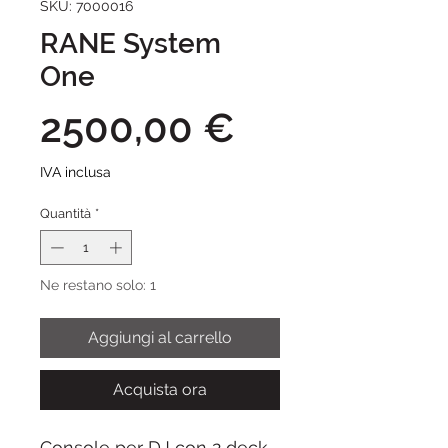
SKU: 7000016
RANE System
One
Prezzo
2500,00 €
IVA inclusa
Quantità
*
Ne restano solo: 1
Aggiungi al carrello
Acquista ora
Console per DJ con 2 deck