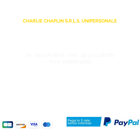
CHARLIE CHAPLIN S.R.L.S. UNIPERSONALE
sede legale: Via F. Grimaldi, 7 - 97016 Pozzallo (RG) Italia
Store: Via Pietro Nenni, 5
- 97016 Pozzallo (RG) Italia
-
info@charliechaplinstore.com
Tel.:
0932.76.58.07
- Cell:
+39 370.12.81.661
P.IVA: 01688830882
©2024 Charlie Chaplin - Realizzato da IMMAGINA ADV