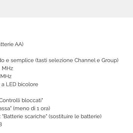
tterie AA)
o e semplice (tasti selezione Channel e Group)
6 MHz
2 MHz
e a LED bicolore
ontrolli bloccati"
bassa" (meno di 1 ora)
tterie scariche" (sostituire le batterie)
8