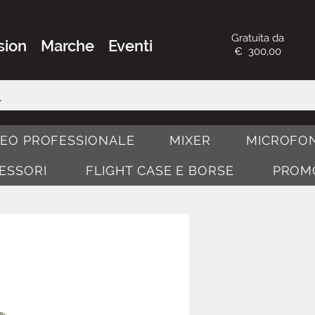
Gratuita da
sion
Marche
Eventi
€ 300,00
DEO PROFESSIONALE
MIXER
MICROFON
CESSORI
FLIGHT CASE E BORSE
PROM