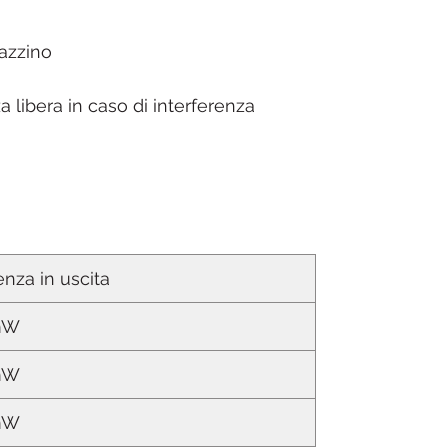
gazzino
libera in caso di interferenza
nza in uscita
mW
mW
mW