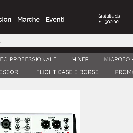
Gratuita da
sion
Marche
Eventi
€ 300,00
DEO PROFESSIONALE
MIXER
MICROFON
CESSORI
FLIGHT CASE E BORSE
PROM