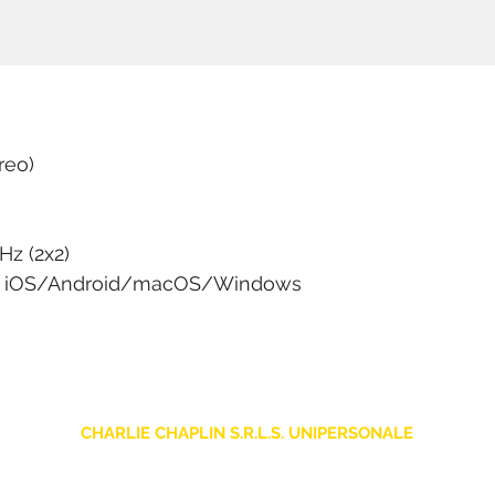
reo)
Hz (2x2)
app iOS/Android/macOS/Windows
CHARLIE CHAPLIN S.R.L.S. UNIPERSONALE
sede legale: Via F. Grimaldi, 7 - 97016 Pozzallo (RG) Italia