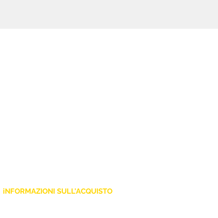
integrato, è il mixer digitale più
compatto e portatile della sua
categoria.
iNFORMAZIONI SULL'ACQUISTO
Policy Privacy