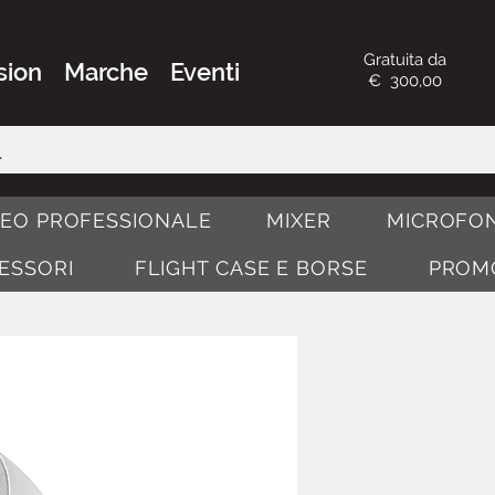
Gratuita da
sion
Marche
Eventi
€ 300,00
DEO PROFESSIONALE
MIXER
MICROFON
CESSORI
FLIGHT CASE E BORSE
PROM