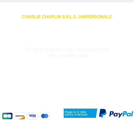
CHARLIE CHAPLIN S.R.L.S. UNIPERSONALE
sede legale: Via F. Grimaldi, 7 - 97016 Pozzallo (RG) Italia
Store: Via Pietro Nenni, 5
- 97016 Pozzallo (RG) Italia
-
info@charliechaplinstore.com
Tel.:
0932.76.58.07
- Cell:
+39 370.12.81.661
P.IVA: 01688830882
©2024 Charlie Chaplin - Realizzato da IMMAGINA ADV