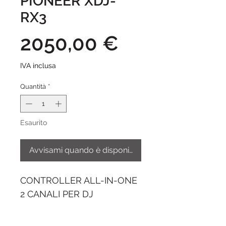
PIONEER XDJ-
RX3
Prezzo
2050,00 €
IVA inclusa
Quantità
*
Esaurito
Avvisami quando è disponibile
CONTROLLER ALL-IN-ONE
2 CANALI PER DJ
AlphaTheta Corporation ha