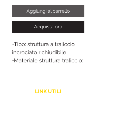
Aggiungi al carrello
Acquista ora
•Tipo: struttura a traliccio
incrociato richiudibile
•Materiale struttura traliccio:
Alluminio
•Materiale Piedini
d’appoggio: Alluminio
LINK UTILI
50x50x25 mm.
•Numero Piedi d’appoggio:
Politica Spedizione
4, 6, 8 o 15 appoggi (in base
Assistenza Clienti
al modello)
•Portata massima: da 350 a
Resi e Rimborsi
900 kg/m. (in base al