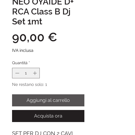
NEO OYAIDE D+
RCA Class B Dj
Set 1mt
Prezzo
90,00 €
IVA inclusa
Quantità
*
Ne restano solo: 1
Aggiungi al carrello
Acquista ora
SET PER DJ CON 2 CAVI