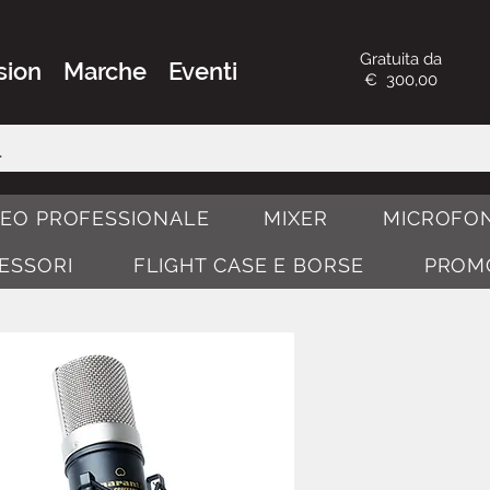
Gratuita da
sion
Marche
Eventi
€ 300,00
DEO PROFESSIONALE
MIXER
MICROFON
CESSORI
FLIGHT CASE E BORSE
PROM