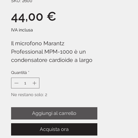
SKU: 2600
Prezzo
44,00 €
IVA inclusa
Il microfono Marantz
Professional MPM-1000 è un
condensatore cardioide a largo
diaframma progettato per
Quantità
*
registrazioni vocali e strumentali
di alta qualità in home studio,
podcasting e produzioni semi-
Ne restano solo: 2
professionali.
Aggiungi al carrello
La capsula da 18mm offre
risposta in frequenza estesa
Acquista ora
(20Hz-20kHz) con sensibilità