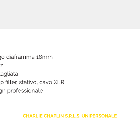
rgo diaframma 18mm
Hz
tagliata
filter, stativo, cavo XLR
gn professionale
CHARLIE CHAPLIN S.R.L.S. UNIPERSONALE
sede legale: Via F. Grimaldi, 7 - 97016 Pozzallo (RG) Italia
Store: Via Pietro Nenni, 5
- 97016 Pozzallo (RG) Italia
-