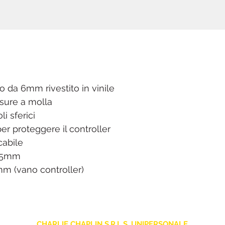
o da 6mm rivestito in vinile
usure a molla
i sferici
r proteggere il controller
cabile
165mm
mm (vano controller)
CHARLIE CHAPLIN S.R.L.S. UNIPERSONALE