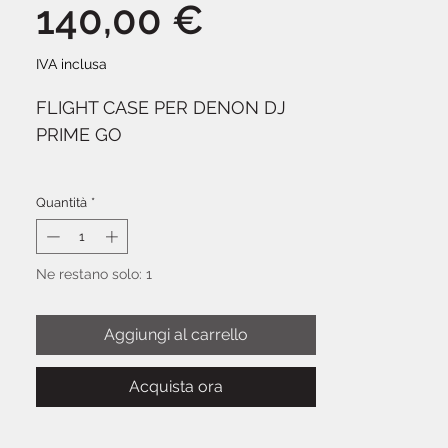
Prezzo
140,00 €
IVA inclusa
FLIGHT CASE PER DENON DJ
PRIME GO
Personalizzato per contenere il
Quantità
*
nuovo Denon Prime Go.
Realizzato in compensato
laminato vinilico da 6mm,
Ne restano solo: 1
robusti profili in alluminio e
chiusure a farfalla per impieghi
Aggiungi al carrello
gravosi, questo case offre la
massima protezione per l'uso in
Acquista ora
viaggio.