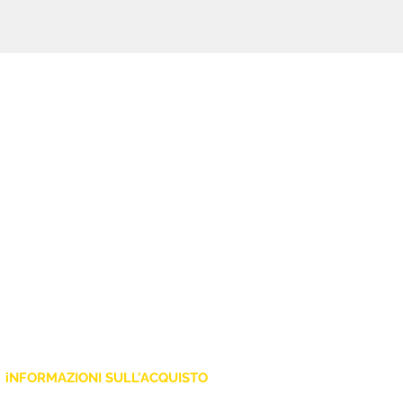
chassis permette di trasportare il
materiale già installato senza
rischi per il trasporto.
iNFORMAZIONI SULL'ACQUISTO