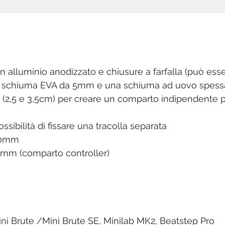
 in alluminio anodizzato e chiusure a farfalla (può es
di schiuma EVA da 5mm e una schiuma ad uovo spess
m (2,5 e 3,5cm) per creare un comparto indipendente pe
ossibilità di fissare una tracolla separata
160mm
10mm (comparto controller)
ini Brute /Mini Brute SE, Minilab MK2, Beatstep Pro