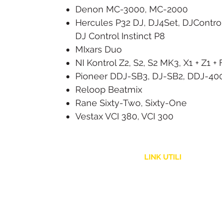
Denon MC-3000, MC-2000
Hercules P32 DJ, DJ4Set, DJControl
DJ Control Instinct P8
MIxars Duo
NI Kontrol Z2, S2, S2 MK3, X1 + Z1 + 
Pioneer DDJ-SB3, DJ-SB2, DDJ-40
Reloop Beatmix
Rane Sixty-Two, Sixty-One
Vestax VCI 380, VCI 300
LINK UTILI
Assistenza Clienti
Politica Spedizione
Resi e Rimborsi