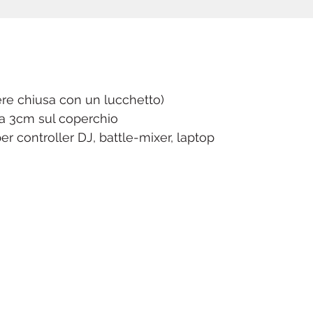
pluck che consente di creare
singoli scomparti adeguati per
controller DJ di varie dimensioni
come Pioneer DDJ-SB2, NI
Kontrol S2, Denon MC-3000 o la
maggior parte dei controller
sere chiusa con un lucchetto)
Hercules DJ. La schiuma pick &
a 3cm sul coperchio
pluck è composta da due strati
r controller DJ, battle-mixer, laptop
separati che offrono la possibilità
aggiuntiva per creare un'altro
slot sotto il controller per
conservare laptop o cavi.