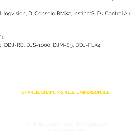
 Jogvision, DJConsole RMX2, InstinctS, DJ Control Air
F1
0, DDJ-RB, DJS-1000, DJM-S9, DDJ-FLX4
CHARLIE CHAPLIN S.R.L.S. UNIPERSONALE
sede legale: Via F. Grimaldi, 7 - 97016 Pozzallo (RG) Italia
Store: Via Pietro Nenni, 5
- 97016 Pozzallo (RG) Italia
-
info@charliechaplinstore.com
Tel.:
0932.76.58.07
- Cell:
+39 370.12.81.661
P.IVA: 01688830882