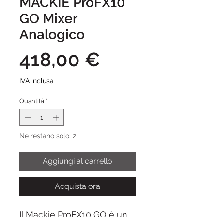
MACKIE ProFX10
GO Mixer
Analogico
Prezzo
418,00 €
IVA inclusa
Quantità
*
Ne restano solo: 2
Aggiungi al carrello
Acquista ora
Il Mackie ProFX10 GO è un