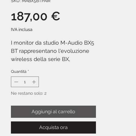
SKU: MABX5BTPAIR
Prezzo
187,00 €
IVA inclusa
I monitor da studio M-Audio BX5
BT rappresentano l'evoluzione
wireless della serie BX,
combinando la qualità audio
Quantità
*
professionale con la comodità
dello streaming Bluetooth 5.0.
Ne restano solo: 2
Ogni diffusore integra un woofer
in Kevlar da 5" e un tweeter a
Aggiungi al carrello
cupola in seta da 1", pilotati da
amplificatori bi-amplificati da
Acquista ora
120W totali per una riproduzione