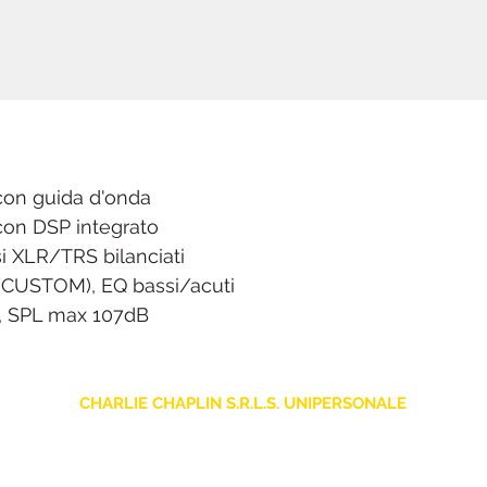
 con guida d'onda
 con DSP integrato
si XLR/TRS bilanciati
CUSTOM), EQ bassi/acuti
, SPL max 107dB
CHARLIE CHAPLIN S.R.L.S. UNIPERSONALE
sede legale: Via F. Grimaldi, 7 - 97016 Pozzallo (RG) Italia
Store: Via Pietro Nenni, 5
- 97016 Pozzallo (RG) Italia
-