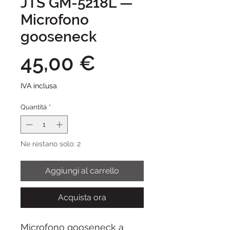
JTS GM-5218L —
Microfono
gooseneck
Prezzo
45,00 €
IVA inclusa
Quantità
*
Ne restano solo: 2
Aggiungi al carrello
Acquista ora
Microfono gooseneck a