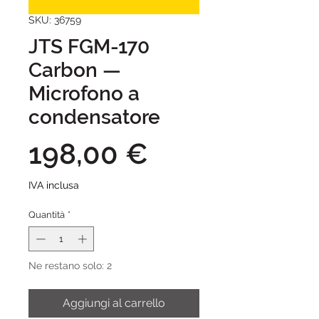
SKU: 36759
JTS FGM-170
Carbon —
Microfono a
condensatore
Prezzo
198,00 €
IVA inclusa
Quantità
*
Ne restano solo: 2
Aggiungi al carrello