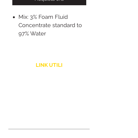
Mix: 3% Foam Fluid
Concentrate standard to
97% Water
Not flammable
Use diluted only!
Contents: 20 litres
LINK UTILI
Please read safety
instruction before using!
Politica Spedizione
Made in Europe
Assistenza Clienti
Resi e Rimborsi