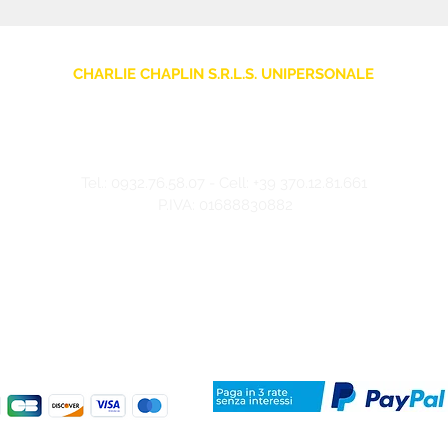
CHARLIE CHAPLIN S.R.L.S. UNIPERSONALE
sede legale: Via F. Grimaldi, 7 - 97016 Pozzallo (RG) Italia
Store: Via Pietro Nenni, 5
- 97016 Pozzallo (RG) Italia
-
info@charliechaplinstore.com
Tel.:
0932.76.58.07
- Cell:
+39 370.12.81.661
P.IVA: 01688830882
©2024 Charlie Chaplin - Realizzato da IMMAGINA ADV