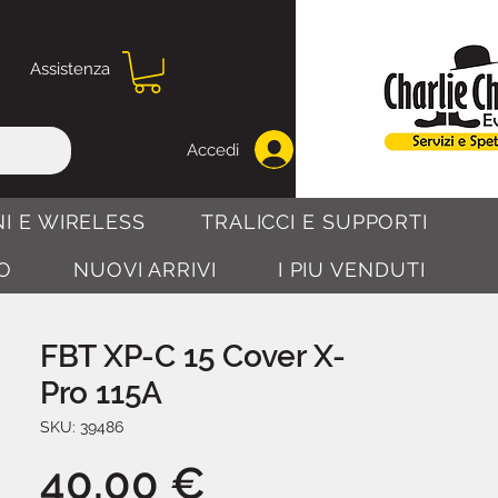
Assistenza
Accedi
I E WIRELESS
TRALICCI E SUPPORTI
O
NUOVI ARRIVI
I PIU VENDUTI
FBT XP-C 15 Cover X-
Pro 115A
SKU: 39486
Prezzo
40,00 €