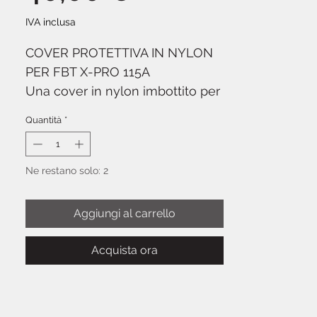
IVA inclusa
COVER PROTETTIVA IN NYLON
PER FBT X-PRO 115A
Una cover in nylon imbottito per
la la protezione delle casse FBT
Quantità
*
X-Pro 115A. Dotata di maniglia
per il trasporto e apertura con
cerniera sul lato superiore.
Ne restano solo: 2
Aggiungi al carrello
Acquista ora