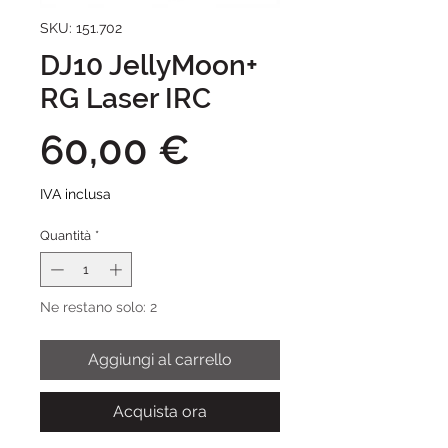
SKU: 151.702
DJ10 JellyMoon+
RG Laser IRC
Prezzo
60,00 €
IVA inclusa
Quantità
*
Ne restano solo: 2
Aggiungi al carrello
Acquista ora