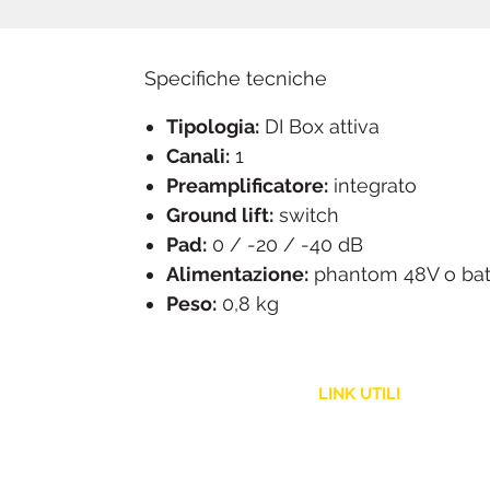
Specifiche tecniche
Tipologia:
DI Box attiva
Canali:
1
Preamplificatore:
integrato
Ground lift:
switch
Pad:
0 / -20 / -40 dB
Alimentazione:
phantom 48V o bat
Peso:
0,8 kg
LINK UTILI
Assistenza Clienti
Politica Spedizione