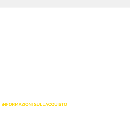
tastieristi, DJ e tecnici live che
necessitano di conversione
segnale professionale.
iNFORMAZIONI SULL'ACQUISTO
Policy Privacy
Cookie