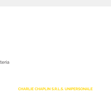
teria
CHARLIE CHAPLIN S.R.L.S. UNIPERSONALE
sede legale: Via F. Grimaldi, 7 - 97016 Pozzallo (RG) Italia
Store: Via Pietro Nenni, 5
- 97016 Pozzallo (RG) Italia
-
info@charliechaplinstore.com