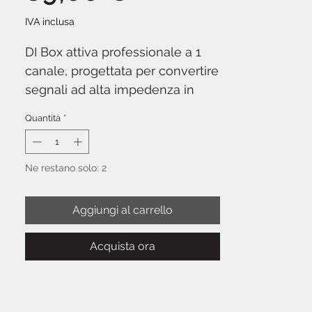
IVA inclusa
DI Box attiva professionale a 1
canale, progettata per convertire
segnali ad alta impedenza in
segnali bilanciati a bassa
Quantità
*
impedenza per collegamenti a
mixer e stage box.
DBX DI1
offre
preamplificatore integrato,
Ne restano solo: 2
ground lift switch e pad a 3
posizioni per gestire sorgenti ad
Aggiungi al carrello
alto livello. La costruzione
robusta e l'alimentazione
Acquista ora
phantom garantiscono
affidabilità in contesti live.
Soluzione essenziale per