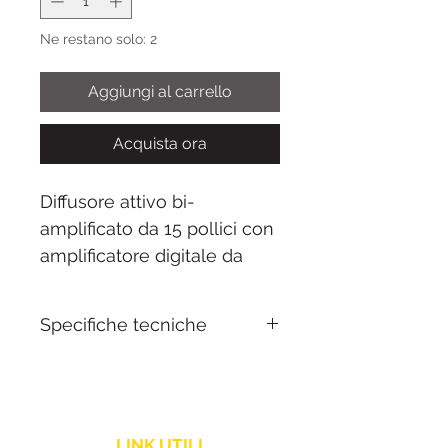
Ne restano solo: 2
Aggiungi al carrello
Acquista ora
Diffusore attivo bi-
amplificato da 15 pollici con
amplificatore digitale da
400W:
dBTechnologies B-
HYPE 15
combina un
Specifiche tecniche
woofer da 15 pollici custom
e un driver a compressione
Woofer:
15" custom
da 1 pollice con DSP
Driver HF:
1" a
integrato per una resa
compressione
sonora potente e definita. Il
LINK UTILI