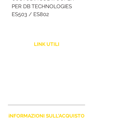
PER DB TECHNOLOGIES
ES503 / ES802
Copertura realizzata su
misura per i subwoofer dei
LINK UTILI
sistemi audio dB
Technologies ES503 e
Politica Spedizione
ES802.
Assistenza Clienti
Resi e Rimborsi
iNFORMAZIONI SULL'ACQUISTO
Policy Privacy