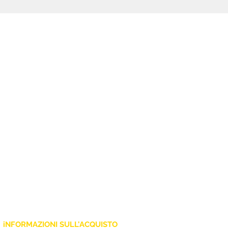
XLR/TRS combo e uscite XLR
per cascata. Il cabinet in
polipropilene con maniglie
ergonomiche e flangia per
treppiede da 35 mm completa la
dotazione per impieghi live,
installazione e monitor da palco.
iNFORMAZIONI SULL'ACQUISTO