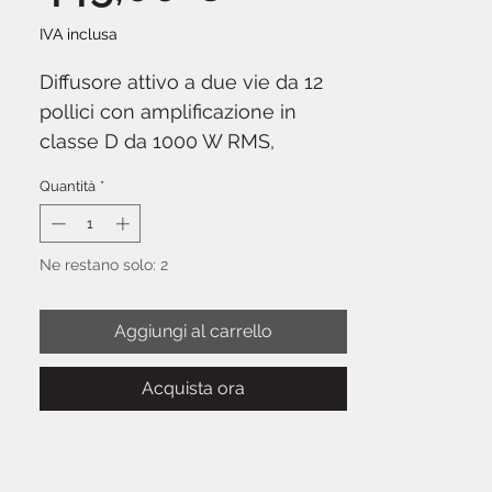
IVA inclusa
Diffusore attivo a due vie da 12
pollici con amplificazione in
classe D da 1000 W RMS,
progettato per DJ, band e
Quantità
*
service che cercano potenza
estesa e bassi controllati in un
formato trasportabile.
DAP NGA-
Ne restano solo: 2
12A
integra woofer da 12" e
driver a compressione da 1,4",
Aggiungi al carrello
DSP integrato con preset
configurabili, streaming
Acquista ora
Bluetooth 5.3 con controllo da
applicazione mobile, mixer
digitale a 2 canali con ingressi