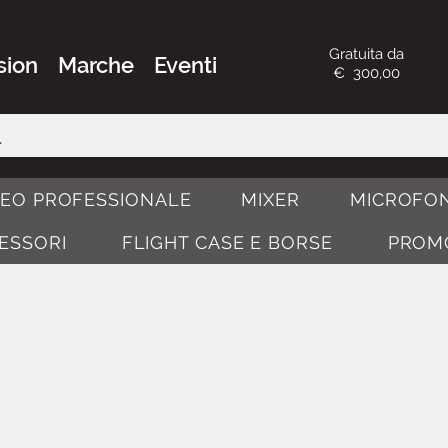
Gratuita da
sion
Marche
Eventi
€ 300,00
DEO PROFESSIONALE
MIXER
MICROFON
CESSORI
FLIGHT CASE E BORSE
PROM