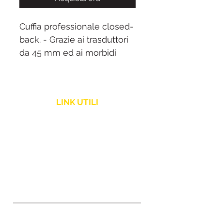
Cuffia professionale closed-
back. - Grazie ai trasduttori
da 45 mm ed ai morbidi
earpad offre una risposta in
frequenza lineare ricca sulle
basse frequenze in totale
LINK UTILI
comfort anche per lunghe
sessioni di lavoro. -
Politica Spedizione
Impedenza 40 ohm
Assistenza Clienti
Resi e Rimborsi