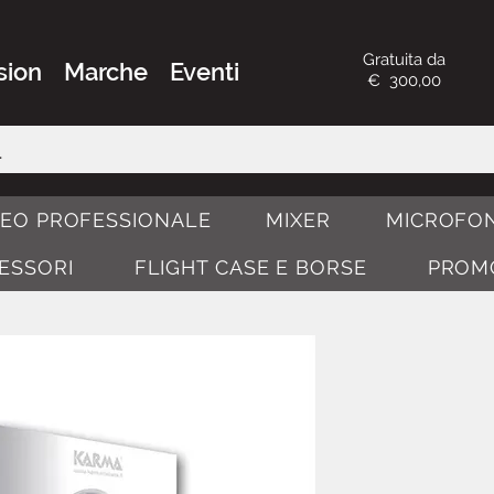
Gratuita da
sion
Marche
Eventi
€ 300,00
DEO PROFESSIONALE
MIXER
MICROFON
CESSORI
FLIGHT CASE E BORSE
PROM