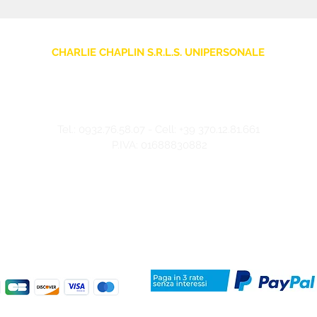
CHARLIE CHAPLIN S.R.L.S. UNIPERSONALE
sede legale: Via F. Grimaldi, 7 - 97016 Pozzallo (RG) Italia
Store: Via Pietro Nenni, 5
- 97016 Pozzallo (RG) Italia
-
info@charliechaplinstore.com
Tel.:
0932.76.58.07
- Cell:
+39 370.12.81.661
P.IVA: 01688830882
©2024 Charlie Chaplin - Realizzato da IMMAGINA ADV