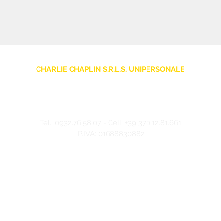
CHARLIE CHAPLIN S.R.L.S. UNIPERSONALE
sede legale: Via F. Grimaldi, 7 - 97016 Pozzallo (RG) Italia
Store: Via Pietro Nenni, 5
- 97016 Pozzallo (RG) Italia
-
info@charliechaplinstore.com
Tel.:
0932.76.58.07
- Cell:
+39 370.12.81.661
P.IVA: 01688830882
©2024 Charlie Chaplin - Realizzato da IMMAGINA ADV