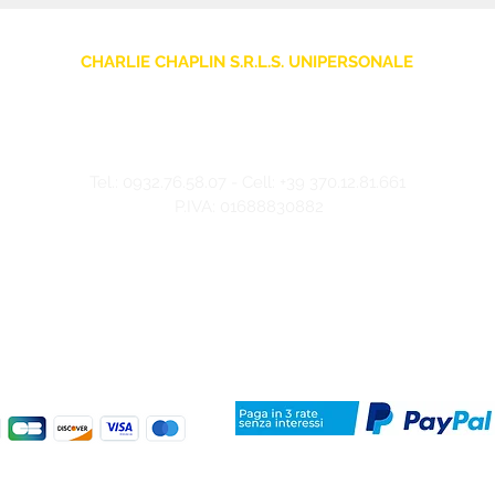
CHARLIE CHAPLIN S.R.L.S. UNIPERSONALE
sede legale: Via F. Grimaldi, 7 - 97016 Pozzallo (RG) Italia
Store: Via Pietro Nenni, 5
- 97016 Pozzallo (RG) Italia
-
info@charliechaplinstore.com
Tel.:
0932.76.58.07
- Cell:
+39 370.12.81.661
P.IVA: 01688830882
©2024 Charlie Chaplin - Realizzato da IMMAGINA ADV