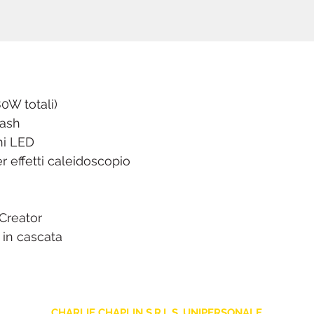
W totali)
wash
ni LED
er effetti caleidoscopio
 Creator
in cascata
CHARLIE CHAPLIN S.R.L.S. UNIPERSONALE