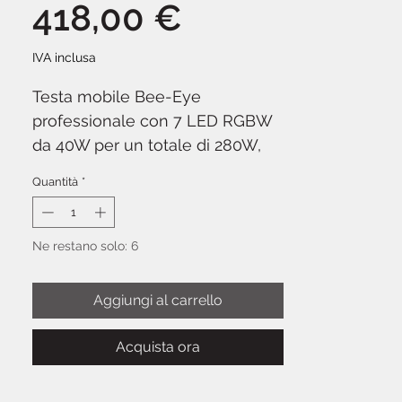
Prezzo
418,00 €
IVA inclusa
Testa mobile Bee-Eye
professionale con 7 LED RGBW
da 40W per un totale di 280W,
progettata per DJ set, club,
Quantità
*
concerti e teatri che richiedono
effetti scenografici dinamici.
ColorKey Creator BX7 Wash
Ne restano solo: 6
combina la funzione wash con il
controllo individuale di ogni
Aggiungi al carrello
pixel, generando effetti
caleidoscopici grazie alla
Acquista ora
rotazione infinita della lente
frontale. Zoom motorizzato da 5°