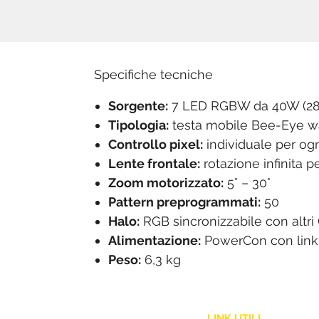
Specifiche tecniche
Sorgente:
7 LED RGBW da 40W (280
Tipologia:
testa mobile Bee-Eye 
Controllo pixel:
individuale per og
Lente frontale:
rotazione infinita p
Zoom motorizzato:
5° – 30°
Pattern preprogrammati:
50
Halo:
RGB sincronizzabile con altri
Alimentazione:
PowerCon con link 
Peso:
6,3 kg
LINK UTILI