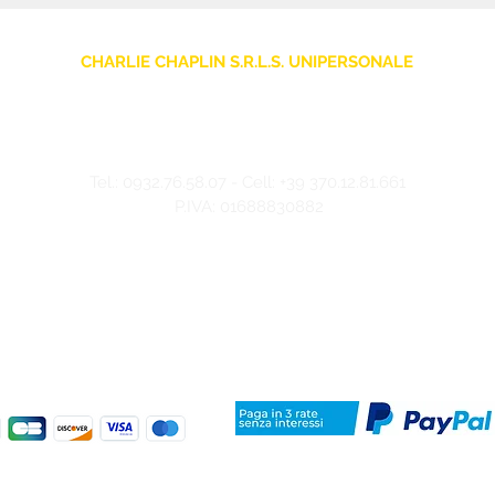
CHARLIE CHAPLIN S.R.L.S. UNIPERSONALE
sede legale: Via F. Grimaldi, 7 - 97016 Pozzallo (RG) Italia
Store: Via Pietro Nenni, 5
- 97016 Pozzallo (RG) Italia
-
info@charliechaplinstore.com
Tel.:
0932.76.58.07
- Cell:
+39 370.12.81.661
P.IVA: 01688830882
©2024 Charlie Chaplin - Realizzato da IMMAGINA ADV