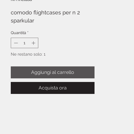
comodo flightcases per n 2
sparkular
Quantità
*
Ne restano solo: 1
Aggiungi al carrello
Acquista ora