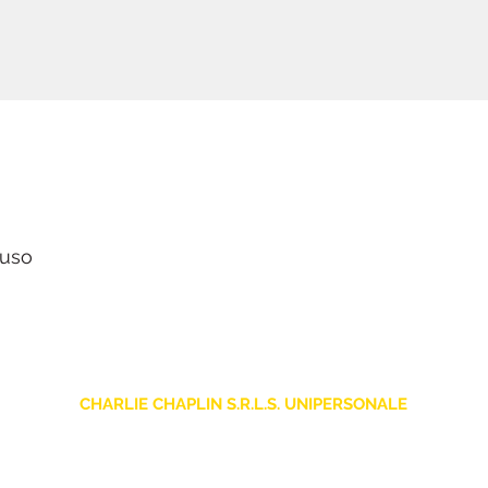
luso
CHARLIE CHAPLIN S.R.L.S. UNIPERSONALE
sede legale: Via F. Grimaldi, 7 - 97016 Pozzallo (RG) Italia
Store: Via Pietro Nenni, 5
- 97016 Pozzallo (RG) Italia
-