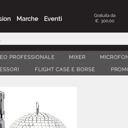
Gratuita da
sion
Marche
Eventi
€ 300,00
DEO PROFESSIONALE
MIXER
MICROFON
CESSORI
FLIGHT CASE E BORSE
PROM