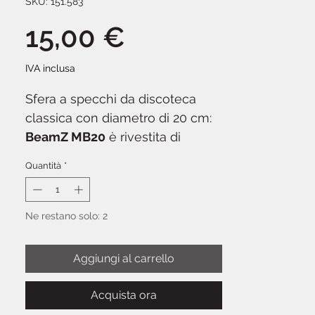
SKU: 151.583
Prezzo
15,00 €
IVA inclusa
Sfera a specchi da discoteca
classica con diametro di 20 cm:
BeamZ MB20
è rivestita di
piccoli specchi in vetro che
Quantità
*
riflettono la luce creando
l'iconico effetto palla da
discoteca. Include anello di
Ne restano solo: 2
fissaggio per montaggio a soffitto
o su motore rotante. Ideale per
Aggiungi al carrello
feste, karaoke, DJ set e
decorazioni.
Acquista ora