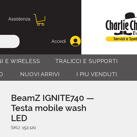
Assistenza
Accedi
I E WIRELESS
TRALICCI E SUPPORTI
O
NUOVI ARRIVI
I PIU VENDUTI
BeamZ IGNITE740 —
Testa mobile wash
LED
SKU: 152.120