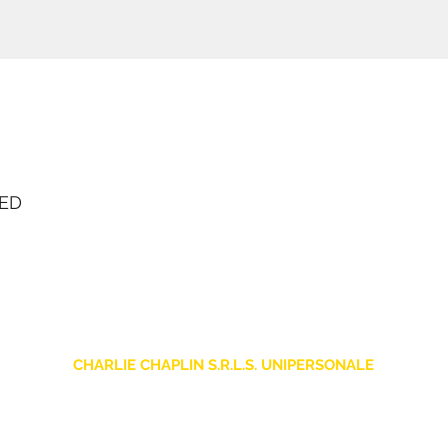
LED
CHARLIE CHAPLIN S.R.L.S. UNIPERSONALE
sede legale: Via F. Grimaldi, 7 - 97016 Pozzallo (RG) Italia
Store: Via Pietro Nenni, 5
- 97016 Pozzallo (RG) Italia
-