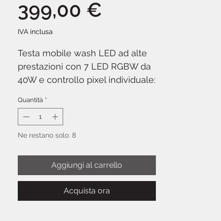
Prezzo
399,00 €
IVA inclusa
Testa mobile wash LED ad alte
prestazioni con 7 LED RGBW da
40W e controllo pixel individuale:
BeamZ IGNITE740
offre un fascio
Quantità
*
wash potente e omogeneo con
zoom motorizzato e la possibilità
di controllare ogni singolo LED
Ne restano solo: 8
indipendentemente per effetti
pixel creativi. Pan/tilt a 16 bit,
Aggiungi al carrello
DMX fino a 91 canali e
costruzione robusta per touring
Acquista ora
e installazioni.