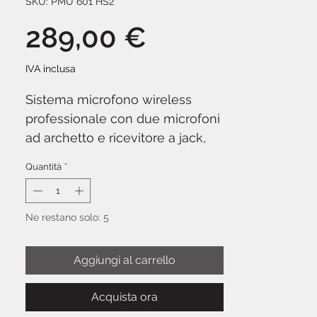
SKU: PMU 601 HS2
Prezzo
289,00 €
IVA inclusa
Sistema microfono wireless
professionale con due microfoni
ad archetto e ricevitore a jack,
progettato per presentazioni,
Quantità
*
fitness e performance live che
richiedono libertà di movimento.
Audiodesign PMU 601 HS2
Ne restano solo: 5
opera in banda UHF con
tecnologia PLL per stabilità del
Aggiungi al carrello
segnale e assenza di
interferenze. I due microfoni
Acquista ora
archetto offrono qualità audio