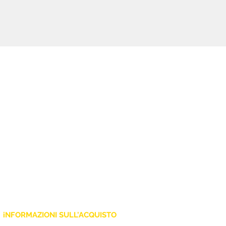
chiara e naturale, mentre il
ricevitore compatto facilita
l'integrazione con mixer e
impianti esistenti. Soluzione
ideale per chi necessita di due
canali wireless simultanei.
iNFORMAZIONI SULL'ACQUISTO