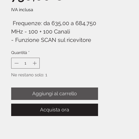
IVA inclusa
Frequenze: da 635,00 a 684,750
MHz - 100 + 100 Canali
- Funzione SCAN sul ricevitore
per la scelta delle frequenze
Quantità
*
libere.
- Potenza di trasmissione
regolabile (5 e 10 mW)
Ne restano solo: 1
- Alimentazione trasmettitori con
2 batterie a stilo (AA)
Aggiungi al carrello
- Indicatore di carica delle
batteria sul microfono
Acquista ora
- Volume di uscita regolabile
separatamente.