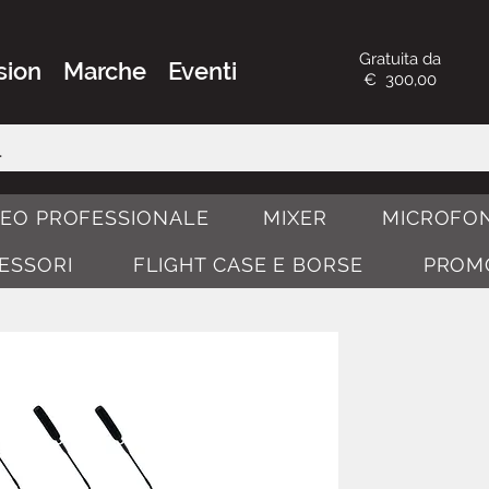
Gratuita da
sion
Marche
Eventi
€ 300,00
DEO PROFESSIONALE
MIXER
MICROFON
CESSORI
FLIGHT CASE E BORSE
PROM