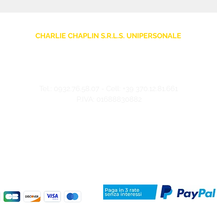
CHARLIE CHAPLIN S.R.L.S. UNIPERSONALE
sede legale: Via F. Grimaldi, 7 - 97016 Pozzallo (RG) Italia
Store: Via Pietro Nenni, 5
- 97016 Pozzallo (RG) Italia
-
info@charliechaplinstore.com
Tel.:
0932.76.58.07
- Cell:
+39 370.12.81.661
P.IVA: 01688830882
©2024 Charlie Chaplin - Realizzato da IMMAGINA ADV