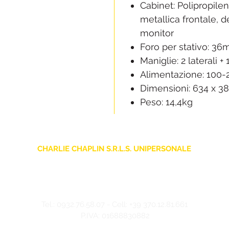
Cabinet: Polipropilen
metallica frontale, 
monitor
Foro per stativo: 3
Maniglie: 2 laterali +
Alimentazione: 100
Dimensioni: 634 x 
Peso: 14,4kg
CHARLIE CHAPLIN S.R.L.S. UNIPERSONALE
sede legale: Via F. Grimaldi, 7 - 97016 Pozzallo (RG) Italia
Store: Via Pietro Nenni, 5
- 97016 Pozzallo (RG) Italia
-
info@charliechaplinstore.com
Tel.:
0932.76.58.07
- Cell:
+39 370.12.81.661
P.IVA: 01688830882