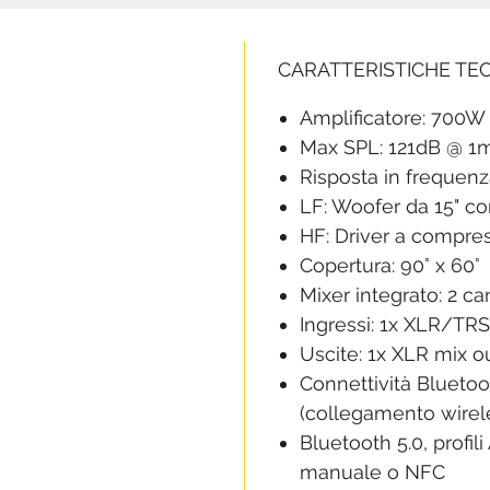
CARATTERISTICHE TE
Amplificatore: 700W
Max SPL: 121dB @ 1
Risposta in frequenz
LF: Woofer da 15" co
HF: Driver a compres
Copertura: 90° x 60°
Mixer integrato: 2 c
Ingressi: 1x XLR/T
Uscite: 1x XLR mix o
Connettività Blueto
(collegamento wirele
Bluetooth 5.0, profi
manuale o NFC