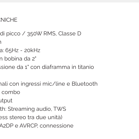
uniforme grazie alla tromba 90° x
60°. Il mixer a 2 canali con
CNICHE
ingressi microfono, linea e
Bluetooth e la funzione TWS per
 di picco / 350W RMS, Classe D
il collegamento wireless di due
m
unità garantiscono versatilità e
a: 65Hz - 20kHz
facilità d'uso.
n bobina da 2"
L'Alto Professional TX415 è un
sione da 1" con diaframma in titanio
diffusore attivo progettato per
spazi ampi, eventi all'aperto,
anali con ingressi mic/line e Bluetooth
locali e DJ set, offrendo 700W di
RS combo
potenza di picco (350W RMS)
utput
con un suono potente e
oth: Streaming audio, TWS
cristallino. Il woofer da 15" con
ss stereo tra due unità)
bobina da 2" e il driver a
li A2DP e AVRCP, connessione
compressione da 1" in titanio