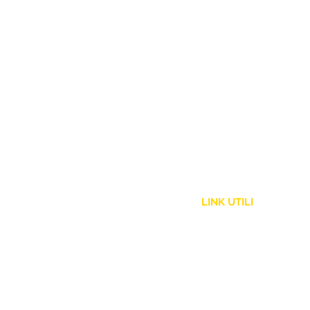
LINK UTILI
Assistenza Clienti
Politica Spedizione
Resi e Rimborsi