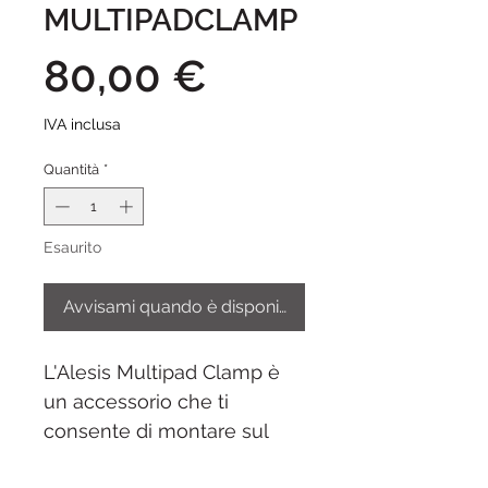
MULTIPADCLAMP
Prezzo
80,00 €
IVA inclusa
Quantità
*
Esaurito
Avvisami quando è disponibile
L'Alesis Multipad Clamp è
un accessorio che ti
consente di montare sul
rack della tua batteria un