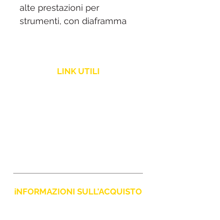
alte prestazioni per
strumenti, con diaframma
stretto a condensatore,
incluso adattatore per asta.
LINK UTILI
Politica Spedizione
Assistenza Clienti
Resi e Rimborsi
iNFORMAZIONI SULL'ACQUISTO
Policy Privacy