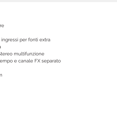
re
ngressi per fonti extra
a
 Stereo multifunzione
p tempo e canale FX separato
m