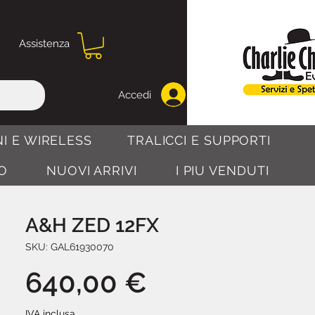
Assistenza
Accedi
I E WIRELESS
TRALICCI E SUPPORTI
O
NUOVI ARRIVI
I PIU VENDUTI
A&H ZED 12FX
SKU: GAL61930070
Prezzo
640,00 €
IVA inclusa